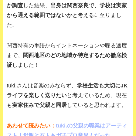
か調査
した結果、
出身は
関西奈良
で、
学校は実家
から通える範囲
ではないか
と考えるに至りまし
た。
関西特有の単語からイントネーションや喋る速度
まで、
関西地区のどの地域か特定するため徹底検
証
しました！
tuki.さんは音楽のみならず、
学校生活も大切にJK
ライフを楽しく送りたい
と考えているため、現在
も
実家住みで父親と同居
していると思われます。
あわせて読みたい：
tuki.の父親の職業はアーティ
スト！母親と友人もガチプロ業界人だった