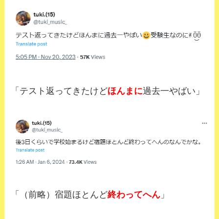
「テスト返ってきたけど
ほんまに
過去一やばい」
「（前略）宿題ほとんど
終わってへん
」