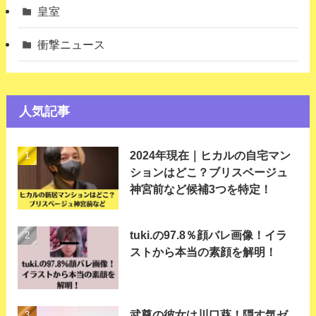
皇室
衝撃ニュース
人気記事
2024年現在｜ヒカルの自宅マン
ションはどこ？ブリスベージュ
神宮前など候補3つを特定！
tuki.の97.8％顔バレ画像！イラ
ストから本当の素顔を解明！
武尊の彼女は川口葵！隠す気ゼ