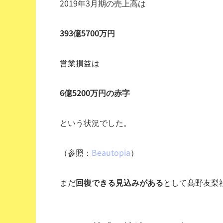
2019年3月期の
売上高
は
393億5700万円
営業損益
は
6億5200万円の赤字
という状況でした。
（参照：
Beautopia
）
まだ
回復できる見込みがある
として髙野友梨