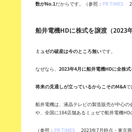
数がNo.1
だからです。
（参照：
PR TIMES
2
船井電機HDに株式を譲渡（2023
ミュゼの破産は今のところ無い
です。
なぜなら、
2023年4月に船井電機HDに全株
将来の見通しが立っているからこそのM&A
で
船井電機は、液晶テレビの製造販売が中心の
や、全国に184店舗あるミュゼで船井電機H
（参照：
PR TIMES
2023年7月時点・東京