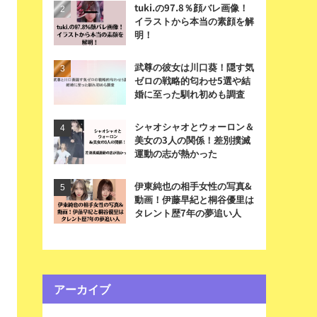
tuki.の97.8％顔バレ画像！
イラストから本当の素顔を解
明！
武尊の彼女は川口葵！隠す気
ゼロの戦略的匂わせ5選や結
婚に至った馴れ初めも調査
シャオシャオとウォーロン＆
美女の3人の関係！差別撲滅
運動の志が熱かった
伊東純也の相手女性の写真&
動画！伊藤早紀と桐谷優里は
タレント歴7年の夢追い人
アーカイブ