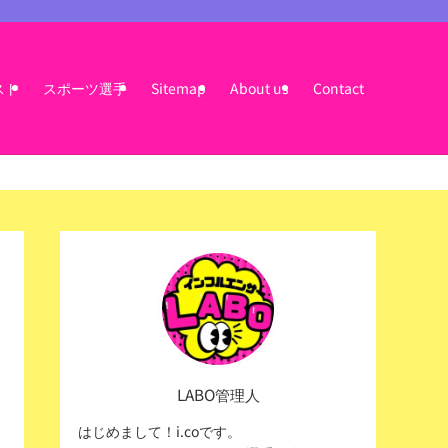
スト
スポーツ選手
Sitemap
About us
Contact
LABO管理人
はじめまして！i.coです。