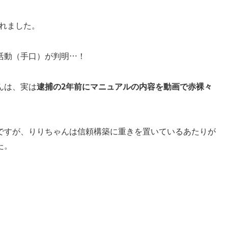
されました。
活動（手口）が判明…！
んは、実は
逮捕の2年前にマニュアルの内容を
動画で赤裸々
ですが、りりちゃんは信頼構築に重きを置いているあたりが
た。