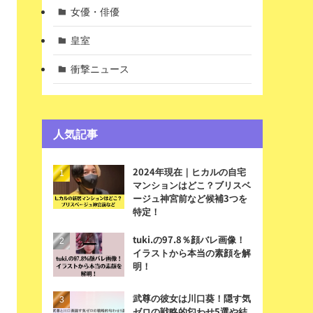
女優・俳優
皇室
衝撃ニュース
人気記事
2024年現在｜ヒカルの自宅
マンションはどこ？ブリスベ
ージュ神宮前など候補3つを
特定！
tuki.の97.8％顔バレ画像！
イラストから本当の素顔を解
明！
武尊の彼女は川口葵！隠す気
ゼロの戦略的匂わせ5選や結