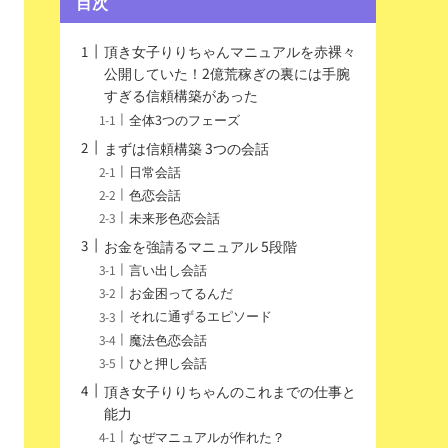
目次
頂き女子りりちゃんマニュアルを赤裸々
公開していた！2億荒稼ぎの裏には手腕
すぎる信頼構築があった
全体3つのフェーズ
まずは信頼構築 3つの会話
日常会話
色恋会話
未来形色恋会話
お金を強請るマニュアル 5段階
言い出し会話
お金困ってるんだ
それに通ずるエピソード
魔法色恋会話
ひと押し会話
頂き女子りりちゃんのこれまでの仕事と
能力
なぜマニュアルが作れた？