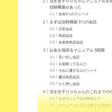
頂き女子りりちゃんマニュアルを
信頼構築があった
全体3つのフェーズ
まずは信頼構築 3つの会話
日常会話
色恋会話
未来形色恋会話
お金を強請るマニュアル 5段階
言い出し会話
お金困ってるんだ
それに通ずるエピソード
魔法色恋会話
ひと押し会話
頂き女子りりちゃんのこれまでの
なぜマニュアルが作れた？
マニュアルに沿えば誰でも成功す