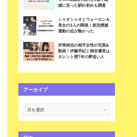
婚に至った馴れ初めも調査
シャオシャオとウォーロン＆
美女の3人の関係！差別撲滅
運動の志が熱かった
伊東純也の相手女性の写真&
動画！伊藤早紀と桐谷優里は
タレント歴7年の夢追い人
アーカイブ
ア
ー
カ
イ
ブ