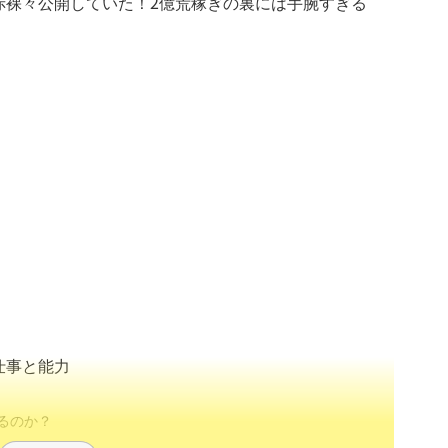
赤裸々公開していた！2億荒稼ぎの裏には手腕すぎる
仕事と能力
るのか？