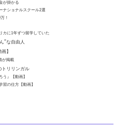
金が掛かる
ーナショナルスクール2選
0万！
円
リカに1年ずつ留学していた
ん”な自由人
動画】
猫が掲載
のトリリンガル
ろう』【動画】
学習の仕方【動画】