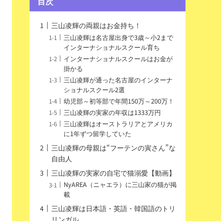
目次
三山凌輝の両親はお金持ち！
三山凌輝は名古屋出身で3歳～小2まで
インターナショナルスクール育ち
インターナショナルスクールはお金が
掛かる
三山凌輝が通った名古屋のインターナ
ショナルスクール2選
幼児部～初等部で年間150万～200万！
三山凌輝の実家の年収は1333万円
三山凌輝はオーストラリアとアメリカ
に1年ずつ留学していた
三山凌輝の母親は“フーテンの寅さん”な
自由人
三山凌輝の実家の自宅で猫溺愛【動画】
NyAREA（ニャエラ）に三山家の猫が掲
載
三山凌輝は日本語・英語・韓国語のトリ
リンガル