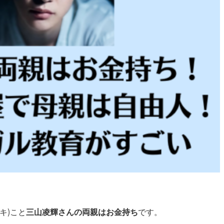
ウキ)こと
三山凌輝さんの両親はお金持ち
です。