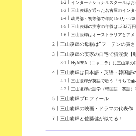
インターナショナルスクールはお
三山凌輝が通った名古屋のインタ
幼児部～初等部で年間150万～20
三山凌輝の実家の年収は1333万
三山凌輝はオーストラリアとアメ
三山凌輝の母親は“フーテンの寅さ
三山凌輝の実家の自宅で猫溺愛【
NyAREA（ニャエラ）に三山家の
三山凌輝は日本語・英語・韓国語
三山凌輝が英語で歌う『うちで踊
三山凌輝の語学（韓国語・英語）
三山凌輝プロフィール
三山凌輝の映画・ドラマの代表作
三山凌輝と佐藤健が似てる！