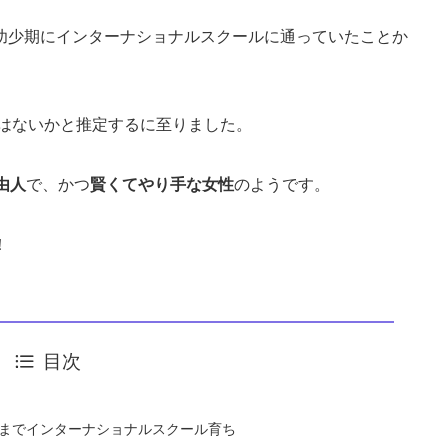
幼少期にインターナショナルスクールに通っていた
ことか
はないかと推定するに至りました。
由人
で、かつ
賢くてやり手な女性
のようです。
！
目次
2までインターナショナルスクール育ち