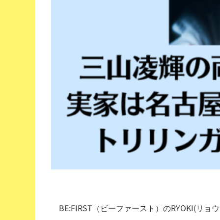
BE:FIRST（ビーファースト）のRYOKI(リョ