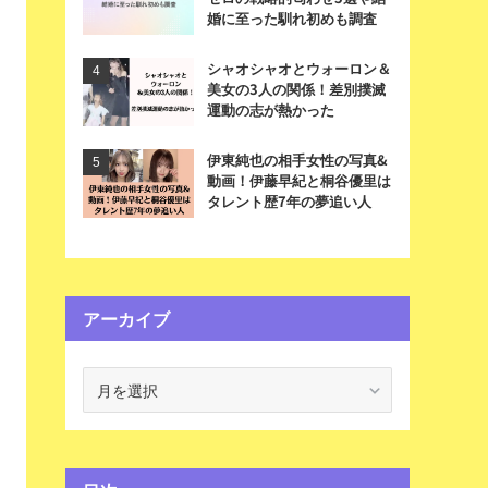
婚に至った馴れ初めも調査
シャオシャオとウォーロン＆
美女の3人の関係！差別撲滅
運動の志が熱かった
伊東純也の相手女性の写真&
動画！伊藤早紀と桐谷優里は
タレント歴7年の夢追い人
アーカイブ
ア
ー
カ
イ
ブ