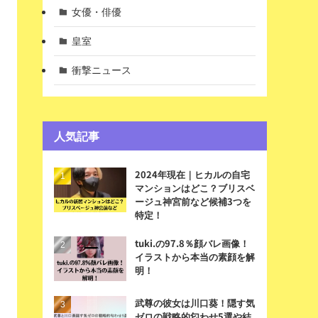
女優・俳優
皇室
衝撃ニュース
人気記事
2024年現在｜ヒカルの自宅
マンションはどこ？ブリスベ
ージュ神宮前など候補3つを
特定！
tuki.の97.8％顔バレ画像！
イラストから本当の素顔を解
明！
武尊の彼女は川口葵！隠す気
ゼロの戦略的匂わせ5選や結