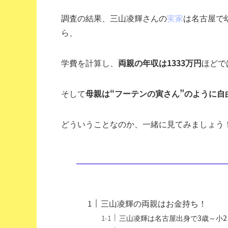
調査の結果、三山凌輝さんの
実家
は名古屋
で
ら、
学費を計算し、
両親の年収は1333万円
ほどで
そして
母親は“フーテンの寅さん”のように自
どういうことなのか、一緒に見てみましょう
三山凌輝の両親はお金持ち！
三山凌輝は名古屋出身で3歳～小