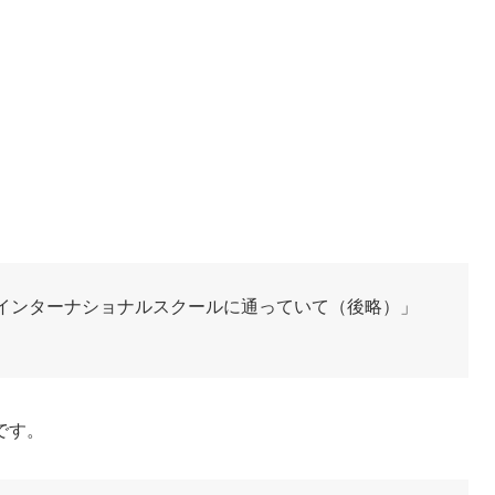
でインターナショナルスクールに通っていて
（後略）
」
です。