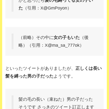
かと思ったら
髪の毛縛ってる女の子い
た
（引用：X
@GmPoyon
）
（前略）その中に
女の子もいた
（後
略）
（引用：X
@ma_sa_777ok
）
といったツイートがありましたが、
正しくは長い
髪を縛った男の子
だった
ようです。
髪の毛の長い（束ねた）男の子だった
そうです さっきのツイート訂正します