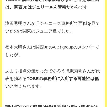
は、関西Jr.はジュリーさん管轄だから
です。
滝沢秀明さんが旧ジャニーズ事務所で面倒を見て
いたのは関東のジュニア達でした。
福本大晴さんは関西Jr.のAぇ! groupのメンバーで
したが、
あまり接点の無かったであろう滝沢秀明さんが代
表を務める
TOBEの事務所に入所する可能性は低
い
と考えられます。