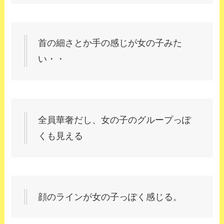
首の細さとか手の感じが女の子みた
い・・
全員華奢だし、女の子のグループっぽ
くも見える
顔のラインが女の子っぽく感じる。