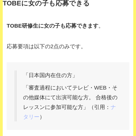
TOBEに女の子も応募できる
TOBE研修生に女の子も応募できます
。
応募要項は以下の2点のみです。
「日本国内在住の方」
「審査過程においてテレビ・WEB・そ
の他媒体にて出演可能な方。 合格後の
レッスンに参加可能な方」
（引用：
ナ
タリー
）