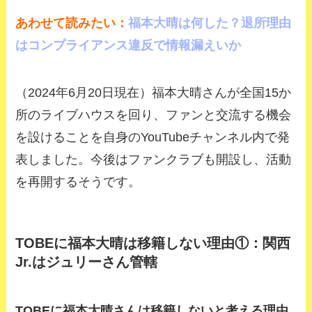
あわせて読みたい：
福本大晴は何した？退所理由
はコンプライアンス違反で情報漏えいか
（2024年6月20日現在）福本大晴さんが全国15か
所のライブハウスを回り、ファンと交流する機会
を設けることを自身のYouTubeチャンネル内で発
表しました。今後はファンクラブも開設し、活動
を再開するそうです。
TOBEに
福本大晴は移籍しない理由①：
関西
Jr.はジュリーさん管轄
TOBEに福本大晴さんは移籍しないと考える理由