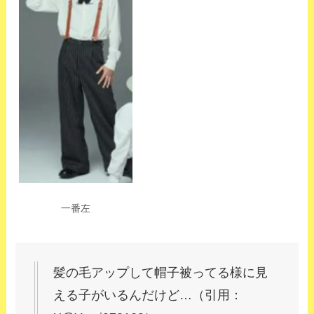
一番左
髪の毛アップして帽子被ってる様に見
える子がいるんだけど…
（引用：