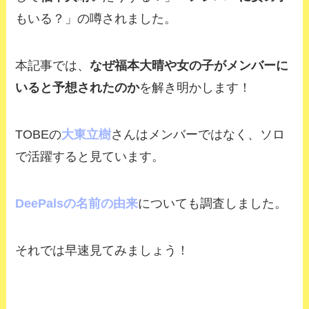
もいる？」の噂されました。
本記事では、
なぜ福本大晴や女の子がメンバーに
いると予想されたのか
を解き明かします！
TOBEの
大東立樹
さんはメンバーではなく、ソロ
で活躍すると見ています。
DeePalsの名前の由来
についても調査しました。
それでは早速見てみましょう！