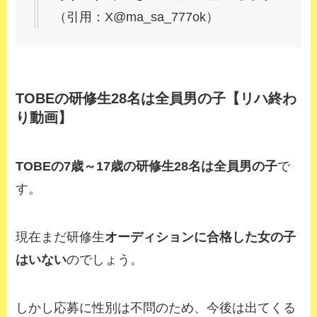
（引用：X
@ma_sa_777ok
）
TOBEの研修生28名は全員男の子【リハ終わ
り動画】
TOBEの7歳～17歳の研修生28名は全員男の子
で
す。
現在まだ研修生
オーディションに合格した女の子
はいない
のでしょう。
しかし応募に性別は不問のため、今後は出てくる