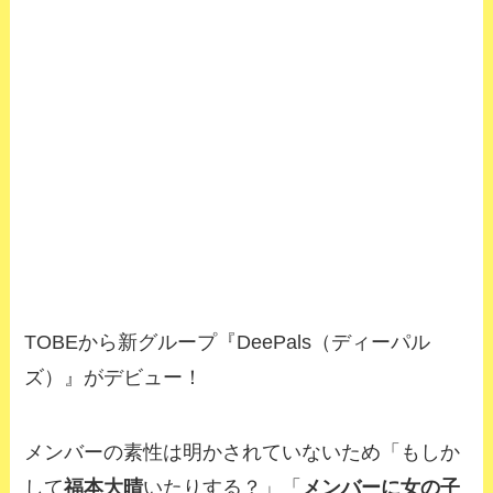
TOBEから新グループ『DeePals（ディーパル
ズ）』がデビュー！
メンバーの素性は明かされていないため「もしか
して
福本大晴
いたりする？」「
メンバーに女の子