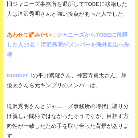
旧ジャニーズ事務所を退所してTOBEに移籍した
人は滝沢秀明さんと強い接点があった人でした。
あわせて読みたい：
ジャニーズからTOBEに移籍
した人13名！滝沢秀明がメンバーを海外進出へ先
導
Number_i
の平野紫耀さん、神宮寺勇太さん、岸
優太さんら元キンプリのメンバーは、
滝沢秀明さんとジャニーズ事務所の時代に取り分
け親しい間柄ではなかったそうですが、目指す方
向性が一致したため手を取り合った背景がありま
す。