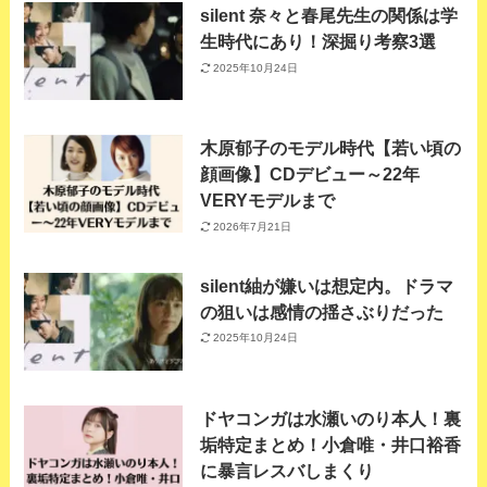
silent 奈々と春尾先生の関係は学
生時代にあり！深掘り考察3選
2025年10月24日
木原郁子のモデル時代【若い頃の
顔画像】CDデビュー～22年
VERYモデルまで
2026年7月21日
silent紬が嫌いは想定内。ドラマ
の狙いは感情の揺さぶりだった
2025年10月24日
ドヤコンガは水瀬いのり本人！裏
垢特定まとめ！小倉唯・井口裕香
に暴言レスバしまくり