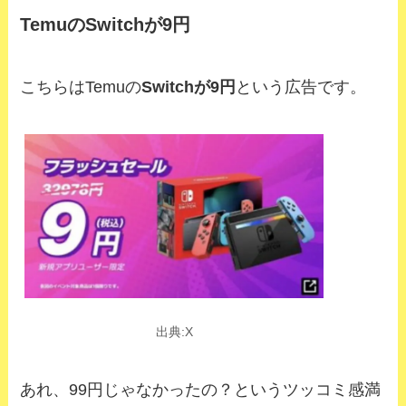
TemuのSwitchが9円
こちらはTemuの
Switchが9円
という広告です。
出典:X
あれ、99円じゃなかったの？というツッコミ感満