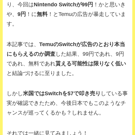
り、今回は
Nintendo Switchが99円
！かと思いき
や、
9円
！に
無料
！とTemuの広告が暴走していま
す。
本記事では、
TemuのSwitchが広告のとおり本当
にもらえるのか調査
した結果、99円であれ、9円
であれ、無料であれ
貰える可能性は限りなく低い
と結論づけるに至りました。
しかし
米国ではSwitchを$7で叩き売り
している事
実が確認できたため、今後日本でもこのようなチ
ャンスが巡ってくるかも？しれません。
それでは一緒に見てみましょう！