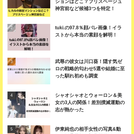
ションはどこ？ブリスベージュ
神宮前など候補3つを特定！
tuki.の97.8％顔バレ画像！イラ
ストから本当の素顔を解明！
武尊の彼女は川口葵！隠す気ゼ
ロの戦略的匂わせ5選や結婚に至
った馴れ初めも調査
シャオシャオとウォーロン＆美
女の3人の関係！差別撲滅運動の
志が熱かった
伊東純也の相手女性の写真&動