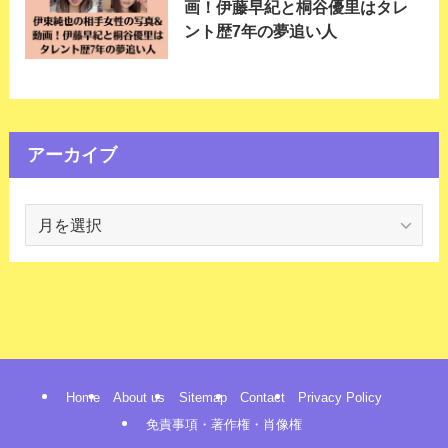
画！伊藤早紀と桐谷優里はタレ
ント歴7年の夢追い人
アーカイブ
ア
ー
カ
イ
ブ
Home
About us
Sitemap
Contact
Privacy Policy
免責事項・著作権・肖像権