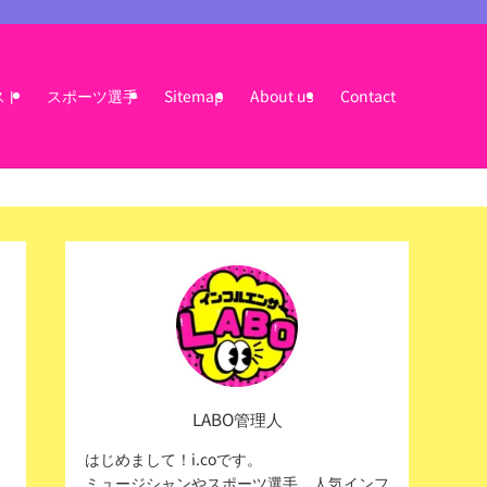
スト
スポーツ選手
Sitemap
About us
Contact
LABO管理人
はじめまして！i.coです。
ミュージシャンやスポーツ選手、人気インフ