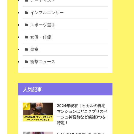
アーティスト
インフルエンサー
スポーツ選手
女優・俳優
皇室
衝撃ニュース
人気記事
2024年現在｜ヒカルの自宅
マンションはどこ？ブリスベ
ージュ神宮前など候補3つを
特定！