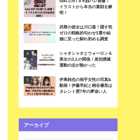
tuki.の97.8％顔バレ画像！
イラストから本当の素顔を解
明！
武尊の彼女は川口葵！隠す気
ゼロの戦略的匂わせ5選や結
婚に至った馴れ初めも調査
シャオシャオとウォーロン＆
美女の3人の関係！差別撲滅
運動の志が熱かった
伊東純也の相手女性の写真&
動画！伊藤早紀と桐谷優里は
タレント歴7年の夢追い人
アーカイブ