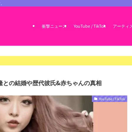
す。
衝撃ニュース
YouTube / TikTok
アーティ
隆との結婚や歴代彼氏&赤ちゃんの真相
YouTube / TikTok