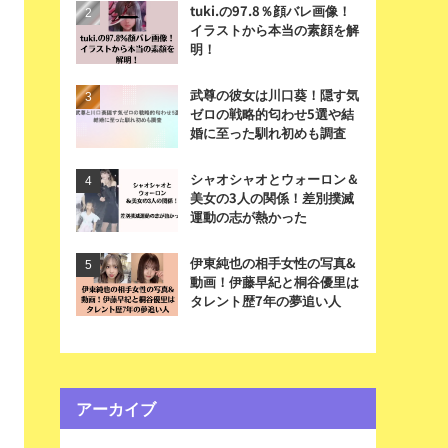
tuki.の97.8％顔バレ画像！
イラストから本当の素顔を解
明！
武尊の彼女は川口葵！隠す気
ゼロの戦略的匂わせ5選や結
婚に至った馴れ初めも調査
シャオシャオとウォーロン＆
美女の3人の関係！差別撲滅
運動の志が熱かった
伊東純也の相手女性の写真&
動画！伊藤早紀と桐谷優里は
タレント歴7年の夢追い人
アーカイブ