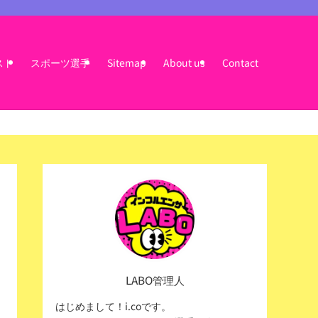
スト
スポーツ選手
Sitemap
About us
Contact
LABO管理人
はじめまして！i.coです。