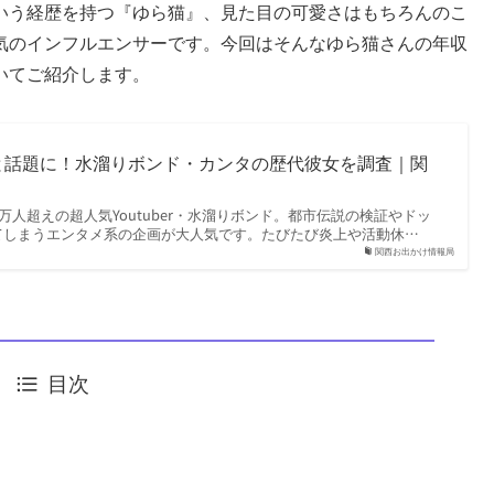
いう経歴を持つ『ゆら猫』、見た目の可愛さはもちろんのこ
気のインフルエンサーです。今回はそんなゆら猫さんの年収
いてご紹介します。
と話題に！水溜りボンド・カンタの歴代彼女を調査｜関
万人超えの超人気Youtuber・水溜りボンド。都市伝説の検証やドッ
てしまうエンタメ系の企画が大人気です。たびたび炎上や活動休…
関西お出かけ情報局
目次