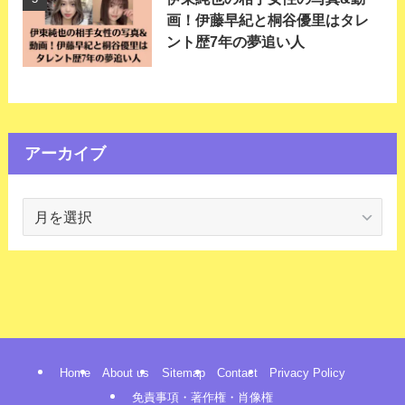
画！伊藤早紀と桐谷優里はタレ
ント歴7年の夢追い人
アーカイブ
ア
ー
カ
イ
ブ
Home
About us
Sitemap
Contact
Privacy Policy
免責事項・著作権・肖像権