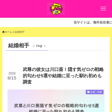
当サイトは、海外在住者に向
ホーム
結婚相手
結婚相手
– tag –
武尊の彼女は川口葵！隠す気ゼロの戦略
2024
的匂わせ5選や結婚に至った馴れ初めも
8/15
調査
女優・俳優