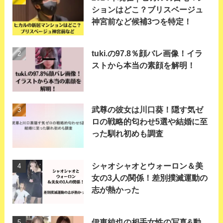
ションはどこ？ブリスベージュ
神宮前など候補3つを特定！
tuki.の97.8％顔バレ画像！イラ
ストから本当の素顔を解明！
武尊の彼女は川口葵！隠す気ゼ
ロの戦略的匂わせ5選や結婚に至
った馴れ初めも調査
シャオシャオとウォーロン＆美
女の3人の関係！差別撲滅運動の
志が熱かった
伊東純也の相手女性の写真&動