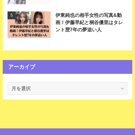
伊東純也の相手女性の写真&動
画！伊藤早紀と桐谷優里はタレ
ント歴7年の夢追い人
アーカイブ
ア
ー
カ
イ
ブ