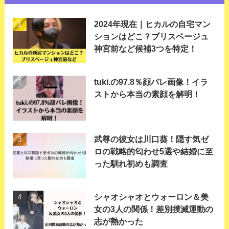
2024年現在｜ヒカルの自宅マン
ションはどこ？ブリスベージュ
神宮前など候補3つを特定！
tuki.の97.8％顔バレ画像！イラ
ストから本当の素顔を解明！
武尊の彼女は川口葵！隠す気ゼ
ロの戦略的匂わせ5選や結婚に至
った馴れ初めも調査
シャオシャオとウォーロン＆美
女の3人の関係！差別撲滅運動の
志が熱かった