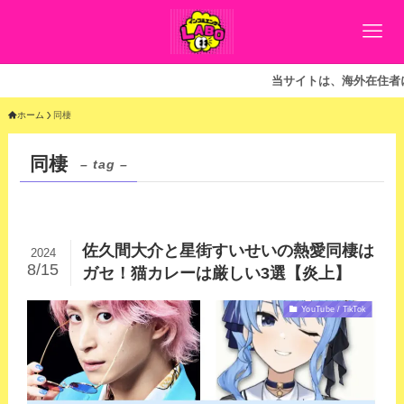
当サイトは、海外在住者に
ホーム
同棲
同棲
– tag –
佐久間大介と星街すいせいの熱愛同棲は
2024
8/15
ガセ！猫カレーは厳しい3選【炎上】
YouTube / TikTok