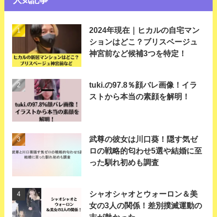
人気記事
2024年現在｜ヒカルの自宅マン
ションはどこ？ブリスベージュ
神宮前など候補3つを特定！
tuki.の97.8％顔バレ画像！イラ
ストから本当の素顔を解明！
武尊の彼女は川口葵！隠す気ゼ
ロの戦略的匂わせ5選や結婚に至
った馴れ初めも調査
シャオシャオとウォーロン＆美
女の3人の関係！差別撲滅運動の