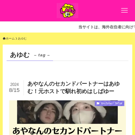
当サイトは、海外在住者に向けて
ホーム
あゆむ
あゆむ
– tag –
あやなんのセカンドパートナーはあゆ
2024
8/15
む！元ホストで馴れ初めはしばゆー
YouTube / TikTok