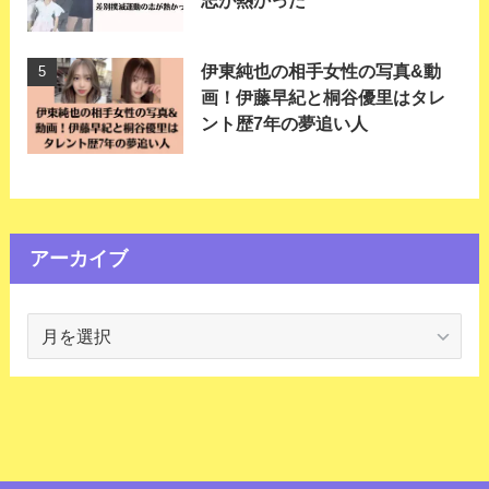
志が熱かった
伊東純也の相手女性の写真&動
画！伊藤早紀と桐谷優里はタレ
ント歴7年の夢追い人
アーカイブ
ア
ー
カ
イ
ブ