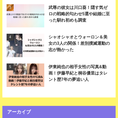
武尊の彼女は川口葵！隠す気ゼ
ロの戦略的匂わせ5選や結婚に至
った馴れ初めも調査
シャオシャオとウォーロン＆美
女の3人の関係！差別撲滅運動の
志が熱かった
伊東純也の相手女性の写真&動
画！伊藤早紀と桐谷優里はタレ
ント歴7年の夢追い人
アーカイブ