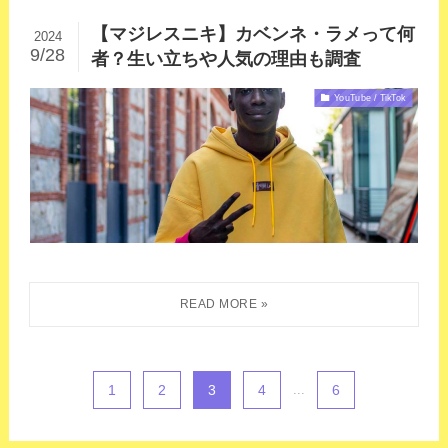
【マジレスニキ】カベンネ・ラメって何
2024
9/28
者？生い立ちや人気の理由も調査
YouTube / TikTok
1
2
3
4
...
6