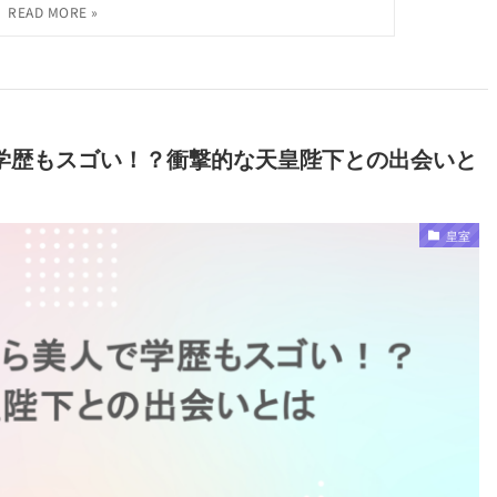
学歴もスゴい！？衝撃的な天皇陛下との出会いと
皇室