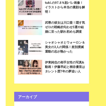
tuki.の97.8％顔バレ画像！
イラストから本当の素顔を解
明！
武尊の彼女は川口葵！隠す気
ゼロの戦略的匂わせ5選や結
婚に至った馴れ初めも調査
シャオシャオとウォーロン＆
美女の3人の関係！差別撲滅
運動の志が熱かった
伊東純也の相手女性の写真&
動画！伊藤早紀と桐谷優里は
タレント歴7年の夢追い人
アーカイブ