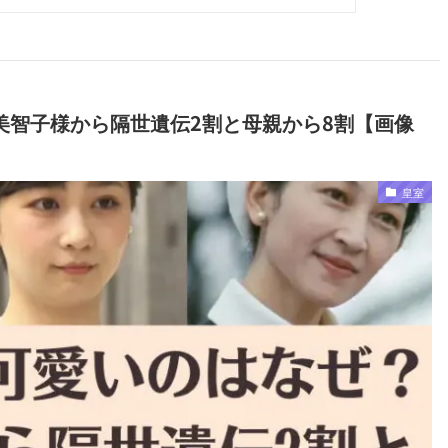
美智子様から隔世遺伝2割と母親から8割【画像
皇室