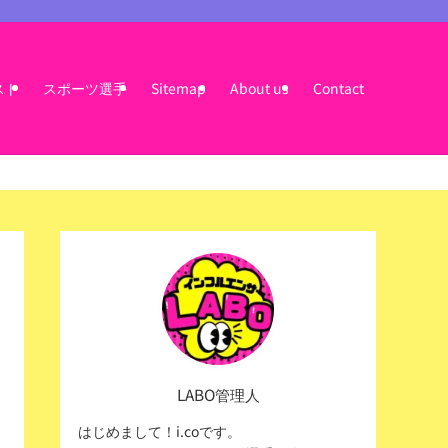
スト
スポーツ選手
Sitemap
About us
Contact
LABO管理人
はじめまして！i.coです。