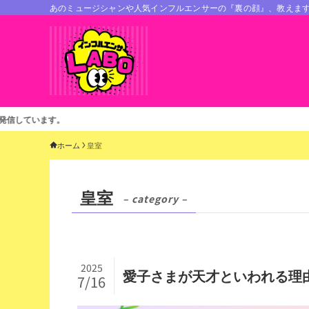
あのミュージシャンや人気インフルエンサーの『裏の顔』、教えま
ホーム
皇室
皇室
– category –
2025
愛子さまが天才といわれる理
7/16