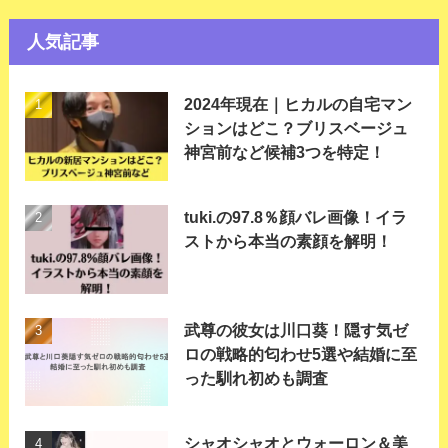
人気記事
2024年現在｜ヒカルの自宅マン
ションはどこ？ブリスベージュ
神宮前など候補3つを特定！
tuki.の97.8％顔バレ画像！イラ
ストから本当の素顔を解明！
武尊の彼女は川口葵！隠す気ゼ
ロの戦略的匂わせ5選や結婚に至
った馴れ初めも調査
シャオシャオとウォーロン＆美