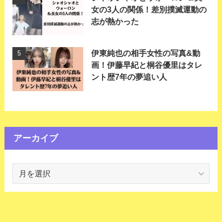
女の3人の関係！差別撲滅運動の
志が熱かった
伊東純也の相手女性の写真&動
画！伊藤早紀と桐谷優里はタレ
ント歴7年の夢追い人
アーカイブ
ア
ー
カ
イ
ブ