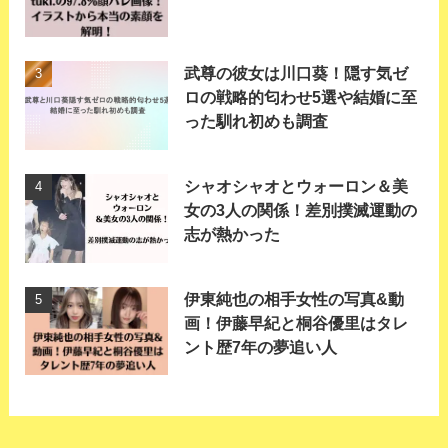
武尊の彼女は川口葵！隠す気ゼ
ロの戦略的匂わせ5選や結婚に至
った馴れ初めも調査
シャオシャオとウォーロン＆美
女の3人の関係！差別撲滅運動の
志が熱かった
伊東純也の相手女性の写真&動
画！伊藤早紀と桐谷優里はタレ
ント歴7年の夢追い人