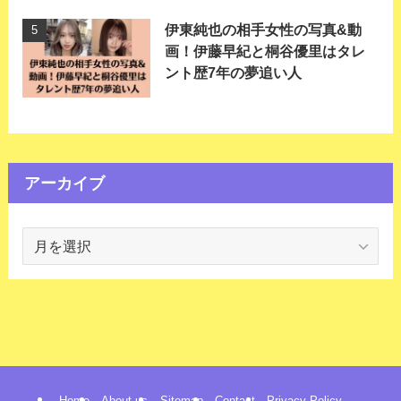
伊東純也の相手女性の写真&動
画！伊藤早紀と桐谷優里はタレ
ント歴7年の夢追い人
アーカイブ
ア
ー
カ
イ
ブ
Home
About us
Sitemap
Contact
Privacy Policy