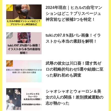
2024年現在｜ヒカルの自宅マン
ションはどこ？ブリスベージュ
神宮前など候補3つを特定！
tuki.の97.8％顔バレ画像！イラ
ストから本当の素顔を解明！
武尊の彼女は川口葵！隠す気ゼ
ロの戦略的匂わせ5選や結婚に至
った馴れ初めも調査
シャオシャオとウォーロン＆美
女の3人の関係！差別撲滅運動の
志が熱かった