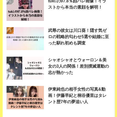
tuki.の97.8％顔バレ画像！イラ
ストから本当の素顔を解明！
武尊の彼女は川口葵！隠す気ゼ
ロの戦略的匂わせ5選や結婚に至
った馴れ初めも調査
シャオシャオとウォーロン＆美
女の3人の関係！差別撲滅運動の
志が熱かった
伊東純也の相手女性の写真&動
画！伊藤早紀と桐谷優里はタレ
ント歴7年の夢追い人