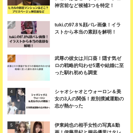
神宮前など候補3つを特定！
tuki.の97.8％顔バレ画像！イラ
ストから本当の素顔を解明！
武尊の彼女は川口葵！隠す気ゼ
ロの戦略的匂わせ5選や結婚に至
った馴れ初めも調査
シャオシャオとウォーロン＆美
女の3人の関係！差別撲滅運動の
志が熱かった
伊東純也の相手女性の写真&動
画！伊藤早紀と桐谷優里はタレ