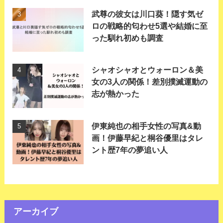
武尊の彼女は川口葵！隠す気ゼ
ロの戦略的匂わせ5選や結婚に至
った馴れ初めも調査
シャオシャオとウォーロン＆美
女の3人の関係！差別撲滅運動の
志が熱かった
伊東純也の相手女性の写真&動
画！伊藤早紀と桐谷優里はタレ
ント歴7年の夢追い人
アーカイブ