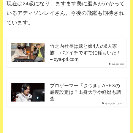
現在は24歳になり、ますます美に磨きがかかって
いるアディソンレイさん。今後の飛躍も期待され
ています。
竹之内社長は嫁と娘4人の6人家
族！バツイチですでに孫もいた！
– oya-pri.com
oya-pri.com
プロゲーマー『さつき』APEXの
感度設定は？出身大学や経歴も調
査！
イーグルニュース